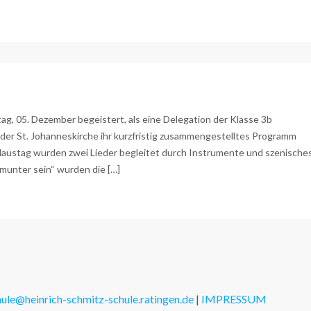
g, 05. Dezember begeistert, als eine Delegation der Klasse 3b
r der St. Johanneskirche ihr kurzfristig zusammengestelltes Programm
austag wurden zwei Lieder begleitet durch Instrumente und szenische
 munter sein“ wurden die […]
hule@heinrich-schmitz-schule.ratingen.de
|
IMPRESSUM