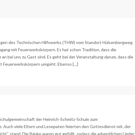
ngen des Technischen Hilfswerks (THW) vom Standort Hülsenbergweg
gang mit Feuerwerkskörpern. Es hat schon Tradition, dass die
 bei uns zu Gast sind. Es geht bei der Veranstaltung darum, dass die
 mit Feuerwerkskörpern umgeht. Ebenso […]
chulgemeinschaft der Heinrich-Schmitz-Schule zum
. Auch viele Eltern und Lesepaten feierten den Gottesdienst mit, der
ht“ stand. Die Bänke waren gut gefüllt, sodass die adventlichen Lieder