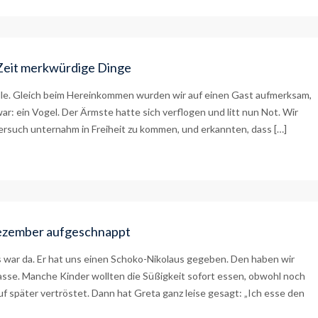
r Zeit merkwürdige Dinge
alle. Gleich beim Hereinkommen wurden wir auf einen Gast aufmerksam,
ar: ein Vogel. Der Ärmste hatte sich verflogen und litt nun Not. Wir
rsuch unternahm in Freiheit zu kommen, und erkannten, dass […]
. Dezember aufgeschnappt
 war da. Er hat uns einen Schoko-Nikolaus gegeben. Den haben wir
sse. Manche Kinder wollten die Süßigkeit sofort essen, obwohl noch
f später vertröstet. Dann hat Greta ganz leise gesagt: „Ich esse den