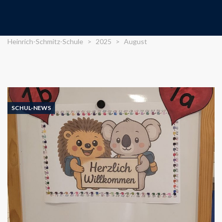
Heinrich-Schmitz-Schule
>
2025
>
August
SCHUL-NEWS