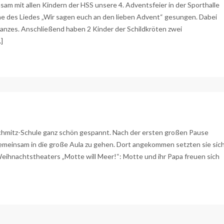
m mit allen Kindern der HSS unsere 4. Adventsfeier in der Sporthalle
ophe des Liedes „Wir sagen euch an den lieben Advent“ gesungen. Dabei
ranzes. Anschließend haben 2 Kinder der Schildkröten zwei
]
chmitz-Schule ganz schön gespannt. Nach der ersten großen Pause
gemeinsam in die große Aula zu gehen. Dort angekommen setzten sie sic
eihnachtstheaters „Motte will Meer!“: Motte und ihr Papa freuen sich