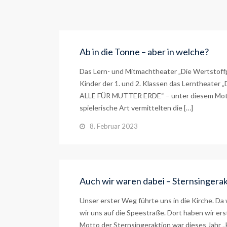
Ab in die Tonne – aber in welche?
Das Lern- und Mitmachtheater „Die Wertstoffp
Kinder der 1. und 2. Klassen das Lerntheater 
ALLE FÜR MUTTER ERDE“ – unter diesem Motto 
spielerische Art vermittelten die […]
8. Februar 2023
Auch wir waren dabei – Sternsingera
Unser erster Weg führte uns in die Kirche. D
wir uns auf die Speestraße. Dort haben wir er
Motto der Sternsingeraktion war dieses Jahr „