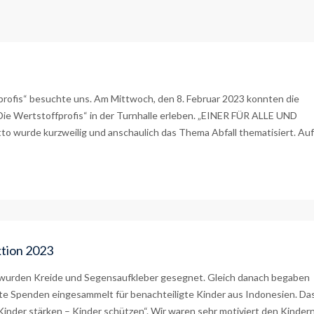
rofis“ besuchte uns. Am Mittwoch, den 8. Februar 2023 konnten die
„Die Wertstoffprofis“ in der Turnhalle erleben. „EINER FÜR ALLE UND
wurde kurzweilig und anschaulich das Thema Abfall thematisiert. Auf
ktion 2023
a wurden Kreide und Segensaufkleber gesegnet. Gleich danach begaben
ste Spenden eingesammelt für benachteiligte Kinder aus Indonesien. Da
Kinder stärken – Kinder schützen“. Wir waren sehr motiviert den Kinder