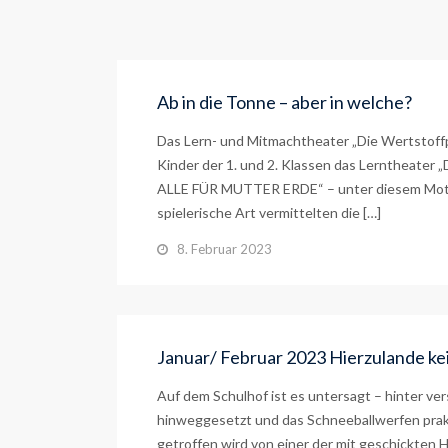
Ab in die Tonne – aber in welche?
Das Lern- und Mitmachtheater „Die Wertstoffp
Kinder der 1. und 2. Klassen das Lerntheater 
ALLE FÜR MUTTER ERDE“ – unter diesem Motto 
spielerische Art vermittelten die […]
8. Februar 2023
Januar/ Februar 2023 Hierzulande ke
Auf dem Schulhof ist es untersagt – hinter ve
hinweggesetzt und das Schneeballwerfen prakt
getroffen wird von einer der mit geschickten 