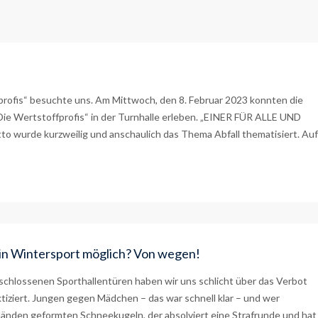
rofis“ besuchte uns. Am Mittwoch, den 8. Februar 2023 konnten die
„Die Wertstoffprofis“ in der Turnhalle erleben. „EINER FÜR ALLE UND
wurde kurzweilig und anschaulich das Thema Abfall thematisiert. Auf
in Wintersport möglich? Von wegen!
rschlossenen Sporthallentüren haben wir uns schlicht über das Verbot
iziert. Jungen gegen Mädchen – das war schnell klar – und wer
Händen geformten Schneekugeln, der absolviert eine Strafrunde und hat