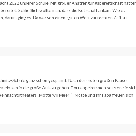
cht 2022 unserer Schule. Mit großer Anstrengungsbereitschaft hatte
rbereitet. Schließlich wollte man, dass die Botschaft ankam. Wie es
en, darum ging es. Da war von einem guten Wort zur rechten Zeit zu
chmitz-Schule ganz schön gespannt. Nach der ersten großen Pause
gemeinsam in die große Aula zu gehen. Dort angekommen setzten sie sic
eihnachtstheaters „Motte will Meer!“: Motte und ihr Papa freuen sich