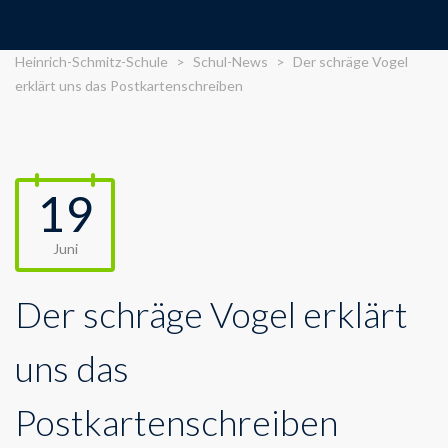
Heinrich-Schmitz-Schule
>
Schul-News
>
Der schräge Vogel
erklärt uns das Postkartenschreiben
19
Juni
Der schräge Vogel erklärt
uns das
Postkartenschreiben