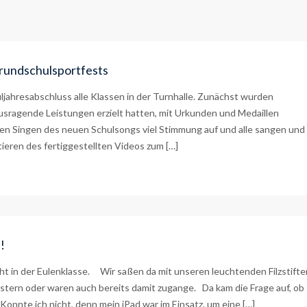
rundschulsportfests
uljahresabschluss alle Klassen in der Turnhalle. Zunächst wurden
usragende Leistungen erzielt hatten, mit Urkunden und Medaillen
n Singen des neuen Schulsongs viel Stimmung auf und alle sangen und
ieren des fertiggestellten Videos zum […]
n!
ht in der Eulenklasse. Wir saßen da mit unseren leuchtenden Filzstifte
stern oder waren auch bereits damit zugange. Da kam die Frage auf, ob
 Konnte ich nicht, denn mein iPad war im Einsatz, um eine […]