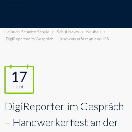
Heinrich-Schmitz-Schule
>
Schul-News
>
Neubau
>
DigiReporter im Gespräch – Handwerkerfest an der HSS
17
Juni
DigiReporter im Gespräch
– Handwerkerfest an der