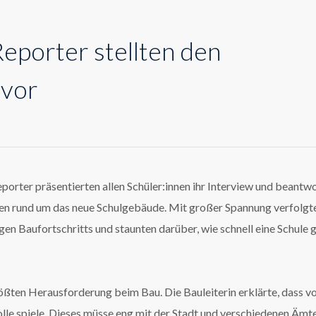
Reporter stellten den
 vor
eporter präsentierten allen Schüler:innen ihr Interview und beantw
n rund um das neue Schulgebäude. Mit großer Spannung verfolgte
en Baufortschritts und staunten darüber, wie schnell eine Schule 
ößten Herausforderung beim Bau. Die Bauleiterin erklärte, dass v
lle spiele. Dieses müsse eng mit der Stadt und verschiedenen Ämt