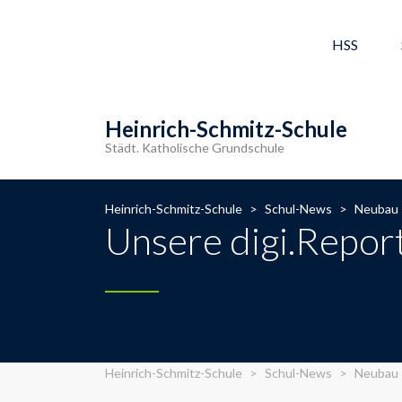
HSS
Heinrich-Schmitz-Schule
Städt. Katholische Grundschule
Heinrich-Schmitz-Schule
>
Schul-News
>
Neubau
Unsere digi.Report
Heinrich-Schmitz-Schule
>
Schul-News
>
Neubau