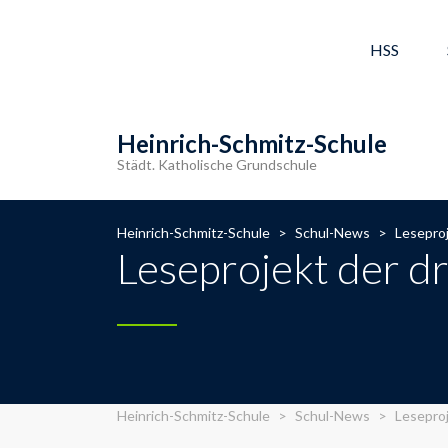
HSS
Heinrich-Schmitz-Schule
Städt. Katholische Grundschule
Heinrich-Schmitz-Schule
>
Schul-News
>
Leseproj
Leseprojekt der dr
Heinrich-Schmitz-Schule
>
Schul-News
>
Leseproj