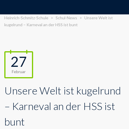
Heinrich-Schmitz-Schule
>
Schul-News
>
Unsere Welt ist
kugelrund – Karneval an der HSS ist bunt
27
Februar
Unsere Welt ist kugelrund
– Karneval an der HSS ist
bunt