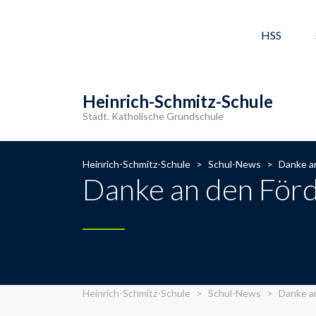
HSS
Heinrich-Schmitz-Schule
Städt. Katholische Grundschule
Heinrich-Schmitz-Schule
>
Schul-News
>
Danke a
Danke an den För
Heinrich-Schmitz-Schule
>
Schul-News
>
Danke a