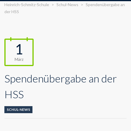
Heinrich-Schmitz-Schule
>
Schul-News
>
Spendenübergabe an
der HSS
1
März
Spendenübergabe an der
HSS
SCHUL-NEWS