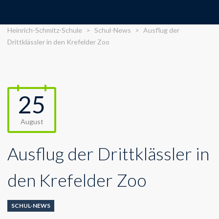
Heinrich-Schmitz-Schule
>
Schul-News
>
Ausflug der
Drittklässler in den Krefelder Zoo
25
August
Ausflug der Drittklässler in
den Krefelder Zoo
SCHUL-NEWS