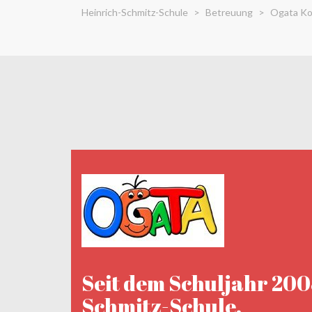
Heinrich-Schmitz-Schule
>
Betreuung
>
Ogata Ko
Seit dem Schuljahr 200
Schmitz-Schule.