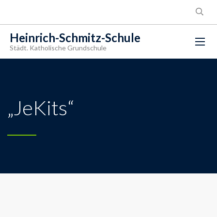
Heinrich-Schmitz-Schule
Städt. Katholische Grundschule
„JeKits“