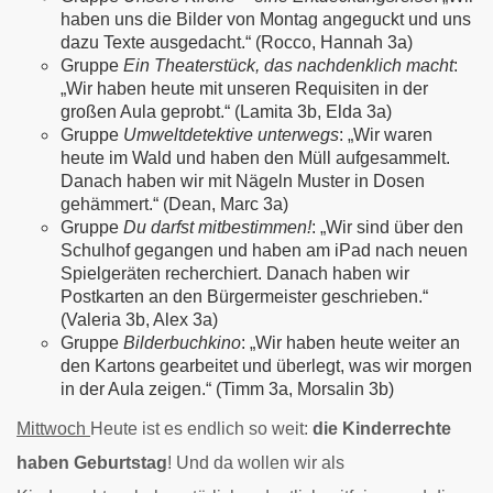
haben uns die Bilder von Montag angeguckt und uns
dazu Texte ausgedacht.“ (Rocco, Hannah 3a)
Gruppe
Ein Theaterstück, das nachdenklich macht
:
„Wir haben heute mit unseren Requisiten in der
großen Aula geprobt.“ (Lamita 3b, Elda 3a)
Gruppe
Umweltdetektive unterwegs
: „Wir waren
heute im Wald und haben den Müll aufgesammelt.
Danach haben wir mit Nägeln Muster in Dosen
gehämmert.“ (Dean, Marc 3a)
Gruppe
Du darfst mitbestimmen!
: „Wir sind über den
Schulhof gegangen und haben am iPad nach neuen
Spielgeräten recherchiert. Danach haben wir
Postkarten an den Bürgermeister geschrieben.“
(Valeria 3b, Alex 3a)
Gruppe
Bilderbuchkino
: „Wir haben heute weiter an
den Kartons gearbeitet und überlegt, was wir morgen
in der Aula zeigen.“ (Timm 3a, Morsalin 3b)
Mittwoch
Heute ist es endlich so weit:
die Kinderrechte
haben Geburtstag
! Und da wollen wir als